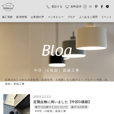
電話する
資料請求
施工実績
販売情報
お客様の声
インタビュー
ブログ
よくあるご質問
イベント
Blog
中区（G様邸）新築工事
広島のおしゃれな注文住宅・分譲住宅・土地探しなら家デコ
>
ブログ
>
中区（G
様邸）新築工事
2024.12.13
定期点検に伺いました【中区G様邸】
家デコの家づくりについて
家デコの日常
#中区（G様邸）新築工事