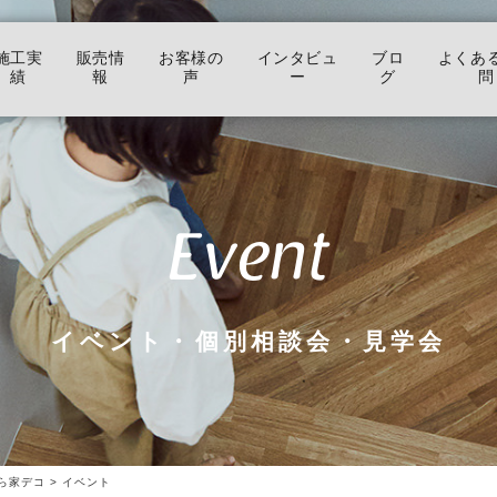
施工実
販売情
お客様の
インタビュ
ブロ
よくあ
績
報
声
ー
グ
問
Event
イベント・個別相談会・見学会
ら家デコ
>
イベント