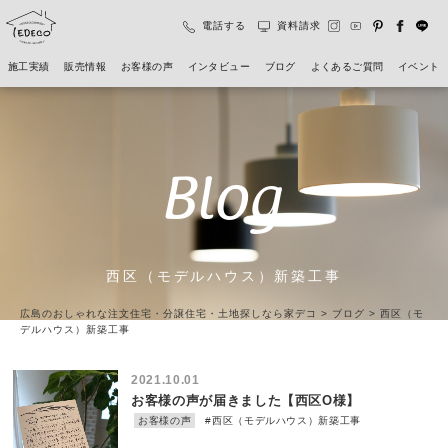
電話する
資料請求
施工実績
販売情報
お客様の声
インタビュー
ブログ
よくあるご質問
イベント
Blog
西区（モデルハウス）新築工事
広島のおしゃれな注文住宅・分譲住宅・土地探しなら家デコ
>
ブログ
>
西区（モ
デルハウス）新築工事
2021.10.01
お客様の声が届きました【西区O様】
お客様の声
#西区（モデルハウス）新築工事