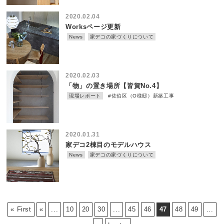
2020.02.04
Worksページ更新
News
家デコの家づくりについて
2020.02.03
「物」の置き場所【皆賀No.4】
現場レポート
#佐伯区（O様邸）新築工事
2020.01.31
家デコ2棟目のモデルハウス
News
家デコの家づくりについて
« First
«
...
10
20
30
...
45
46
47
48
49
...