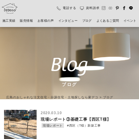
電話する
資料請求
施工実績
販売情報
お客様の声
インタビュー
ブログ
よくあるご質問
イベント
Blog
ブログ
広島のおしゃれな注文住宅・分譲住宅・土地探しなら家デコ
>
ブログ
2020.03.10
現場レポート③基礎工事【西区T様】
現場レポート
#西区（T様）新築工事