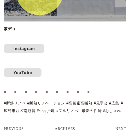
家デコ
Instagram
YouTube
■
■
■
■
■
■
■
■
■
#断熱リノベ #断熱リノベーション #高気密高断熱 #見学会 #広島 #
広島市西区南観音 #中古戸建 #フルリノベ #最新の性能 #おしゃれ
PREVIOUS
ARCHIVES
NEXT