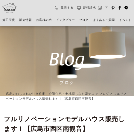
電話する
資料請求
施工実績
販売情報
お客様の声
インタビュー
ブログ
よくあるご質問
イベント
Blog
ブログ
広島のおしゃれな注文住宅・分譲住宅・土地探しなら家デコ
>
ブログ
>
フルリノ
ベーションモデルハウス販売します！【広島市西区南観音】
フルリノベーションモデルハウス販売し
ます！【広島市西区南観音】