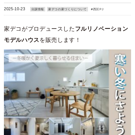
2025-10-23
分譲情報
家デコの家づくりについて
#
西区PJ
家デコがプロデュースした
フルリノベーション
モデルハウス
を
販売します！