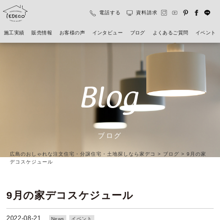
電話する
資料請求
施工実績
販売情報
お客様の声
インタビュー
ブログ
よくあるご質問
イベント
Blog
ブログ
広島のおしゃれな注文住宅・分譲住宅・土地探しなら家デコ
>
ブログ
>
9月の家
デコスケジュール
9月の家デコスケジュール
2022-08-21
News
イベント