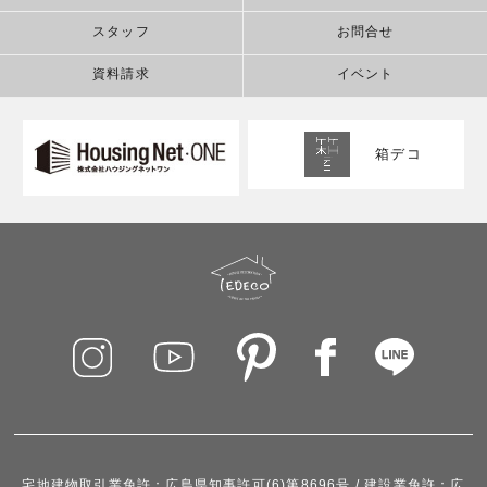
スタッフ
お問合せ
資料請求
イベント
箱デコ
宅地建物取引業免許：広島県知事許可(6)第8696号 / 建設業免許：広