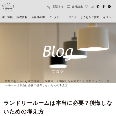
電話する
資料請求
施工実績
販売情報
お客様の声
インタビュー
ブログ
よくあるご質問
イベント
Blog
ブログ
広島のおしゃれな注文住宅・分譲住宅・土地探しなら家デコ
>
ブログ
>
ランドリ
ールームは本当に必要？後悔しないための考え方
ランドリールームは本当に必要？後悔しな
いための考え方