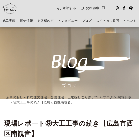
電話する
資料請求
施工実績
販売情報
お客様の声
インタビュー
ブログ
よくあるご質問
イベント
Blog
ブログ
広島のおしゃれな注文住宅・分譲住宅・土地探しなら家デコ
>
ブログ
>
現場レポ
ート⑨大工工事の続き【広島市西区南観音】
現場レポート⑨大工工事の続き【広島市西
区南観音】