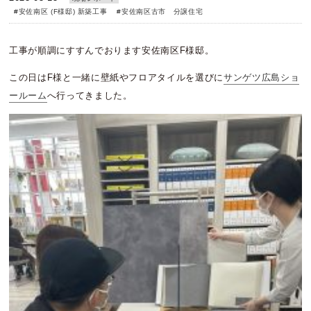
#
安佐南区 (F様邸) 新築工事
#
安佐南区古市 分譲住宅
工事が順調にすすんでおります安佐南区F様邸。
この日はF様と一緒に壁紙やフロアタイルを選びに
サンゲツ広島ショ
ールーム
へ行ってきました。