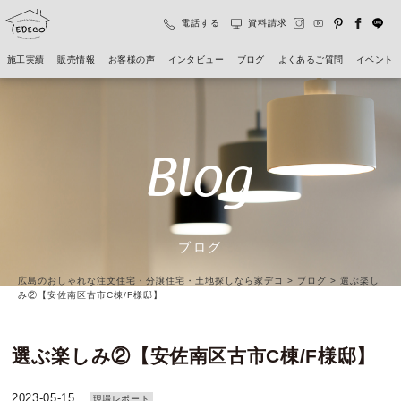
電話する
資料請求
施工実績
販売情報
お客様の声
インタビュー
ブログ
よくあるご質問
イベント
Blog
ブログ
広島のおしゃれな注文住宅・分譲住宅・土地探しなら家デコ
>
ブログ
>
選ぶ楽し
み②【安佐南区古市C棟/F様邸】
選ぶ楽しみ②【安佐南区古市C棟/F様邸】
2023-05-15
現場レポート