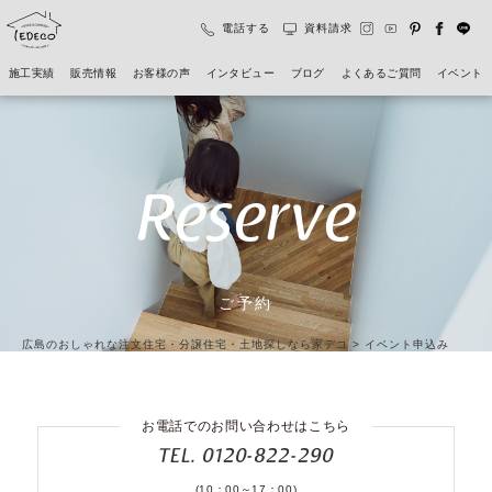
電話する
資料請求
施工実績
販売情報
お客様の声
インタビュー
ブログ
よくあるご質問
イベント
Reserve
ご予約
広島のおしゃれな注文住宅・分譲住宅・土地探しなら家デコ
>
イベント申込み
お電話でのお問い合わせはこちら
TEL. 0120-822-290
(10：00～17：00)