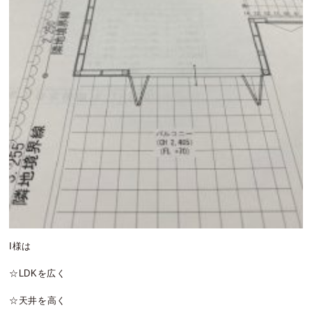
I様は
☆LDKを広く
☆天井を高く