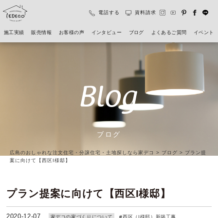
電話する
資料請求
施工実績
販売情報
お客様の声
インタビュー
ブログ
よくあるご質問
イベント
Blog
ブログ
広島のおしゃれな注文住宅・分譲住宅・土地探しなら家デコ
>
ブログ
>
プラン提
案に向けて【西区I様邸】
プラン提案に向けて【西区I様邸】
2020-12-07
家デコの家づくりについて
#
西区（I様邸）新築工事