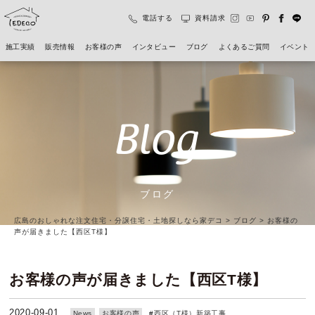
電話する
資料請求
施工実績
販売情報
お客様の声
インタビュー
ブログ
よくあるご質問
イベント
Blog
ブログ
広島のおしゃれな注文住宅・分譲住宅・土地探しなら家デコ
>
ブログ
>
お客様の
声が届きました【西区T様】
お客様の声が届きました【西区T様】
2020-09-01
News
お客様の声
#
西区（T様）新築工事