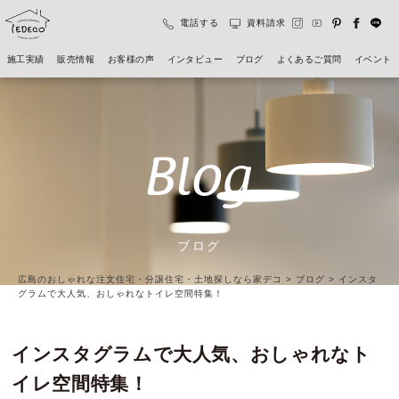
電話する
資料請求
施工実績
販売情報
お客様の声
インタビュー
ブログ
よくあるご質問
イベント
Blog
ブログ
広島のおしゃれな注文住宅・分譲住宅・土地探しなら家デコ
>
ブログ
>
インスタ
グラムで大人気、おしゃれなトイレ空間特集！
インスタグラムで大人気、おしゃれなト
イレ空間特集！