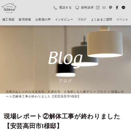
電話する
資料請求
施工実績
販売情報
お客様の声
インタビュー
ブログ
よくあるご質問
イベント
Blog
ブログ
広島のおしゃれな注文住宅・分譲住宅・土地探しなら家デコ
>
ブログ
>
現場レポ
ート②解体工事が終わりました【安芸高田市I様邸】
現場レポート②解体工事が終わりました
【安芸高田市I様邸】