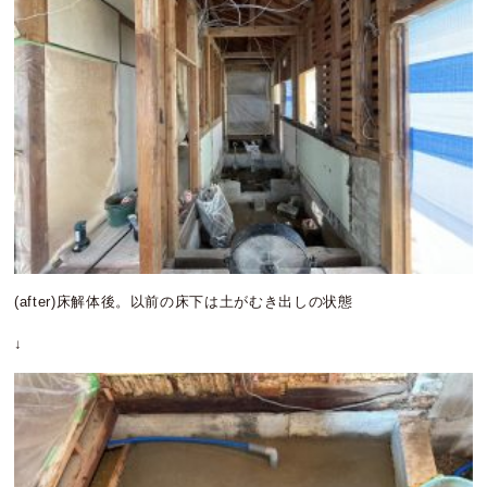
(after)床解体後。以前の床下は土がむき出しの状態
↓