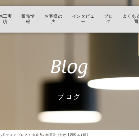
施工実
販売情
お客様の
インタビュ
ブロ
よくあ
績
報
声
ー
グ
問
Blog
ブログ
ら家デコ
>
ブログ
>
大迫力の絵画取り付け【西区O様邸】