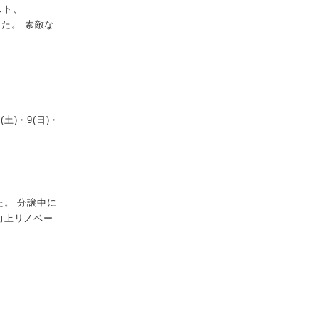
スト、
た。 素敵な
)・9(日)・
。 分譲中に
向上リノベー