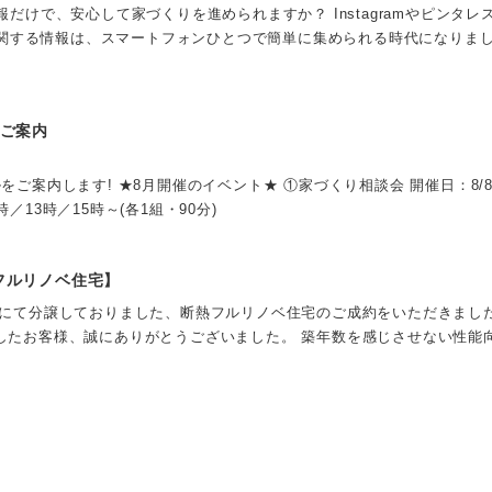
報だけで、安心して家づくりを進められますか？ Instagramやピンタレ
りに関する情報は、スマートフォンひとつで簡単に集められる時代になりまし
のご案内
ご案内します! ★8月開催のイベント★ ①家づくり相談会 開催日：8/8(土
0時／13時／15時～(各1組・90分)
フルリノベ住宅】
音にて分譲しておりました、断熱フルリノベ住宅のご成約をいただきました
したお客様、誠にありがとうございました。 築年数を感じさせない性能