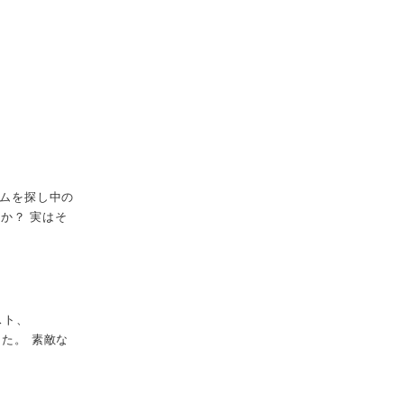
ームを探し中の
か？ 実はそ
スト、
た。 素敵な