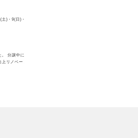
)・9(日)・
。 分譲中に
向上リノベー