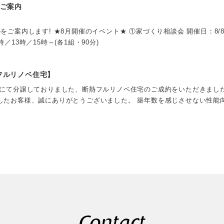
のご案内
ご案内します! ★8月開催のイベント★ ①家づくり相談会 開催日：8/8(土
0時／13時／15時～(各1組・90分)
フルリノベ住宅】
音にて分譲しておりました、断熱フルリノベ住宅のご成約をいただきました
したお客様、誠にありがとうございました。 築年数を感じさせない性能