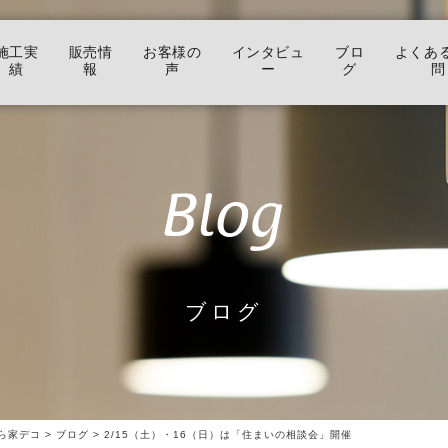
施工実
販売情
お客様の
インタビュ
ブロ
よくあ
績
報
声
ー
グ
問
Blog
ブログ
ら家デコ
>
ブログ
>
2/15（土）・16（日）は「住まいの相談会」開催