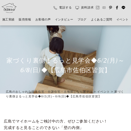
電話する
資料請求
施工実績
販売情報
お客様の声
インタビュー
ブログ
よくあるご質問
イベント
家づくり裏側まるっと見学会◆6/2(月)～
6/8(日)◆【広島市佐伯区皆賀】
広島のおしゃれな注文住宅・分譲住宅・土地探しなら家デコ
>
イベント
>
家づく
り裏側まるっと見学会◆6/2(月)～6/8(日)◆【広島市佐伯区皆賀】
広島でマイホームをご検討中の方、ぜひご参加ください！
完成すると見ることのできない「壁の内側」