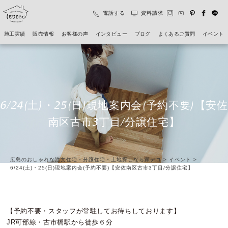
電話する
資料請求
施工実績
販売情報
お客様の声
インタビュー
ブログ
よくあるご質問
イベント
6/24(土)・25(日)現地案内会(予約不要)【安佐
南区古市3丁目/分譲住宅】
広島のおしゃれな注文住宅・分譲住宅・土地探しなら家デコ
>
イベント
>
6/24(土)・25(日)現地案内会(予約不要)【安佐南区古市3丁目/分譲住宅】
【予約不要・スタッフが常駐してお待ちしております】
JR可部線・古市橋駅から徒歩６分