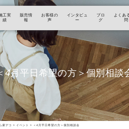
施工実
販売情
お客様の
インタビュ
ブロ
よくあ
績
報
声
ー
グ
問
＜4月平日希望の方＞個別相談
ら家デコ
>
イベント
>
＜4月平日希望の方＞個別相談会