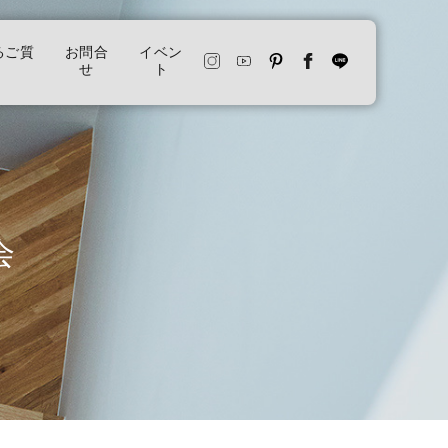
るご質
お問合
イベン
せ
ト
会