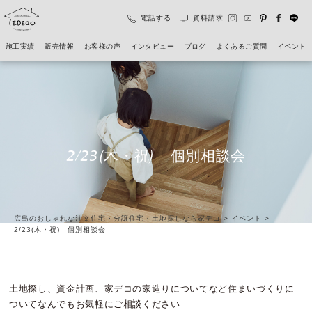
電話する
資料請求
施工実績
販売情報
お客様の声
インタビュー
ブログ
よくあるご質問
イベント
2/23(木・祝) 個別相談会
広島のおしゃれな注文住宅・分譲住宅・土地探しなら家デコ
>
イベント
>
2/23(木・祝) 個別相談会
土地探し、資金計画、家デコの家造りについてなど住まいづくりに
ついてなんでもお気軽にご相談ください