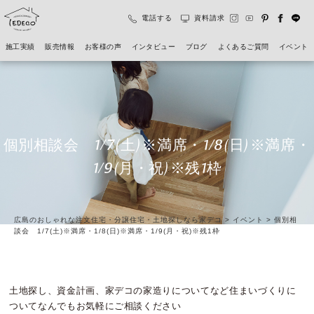
電話する
資料請求
施工実績
販売情報
お客様の声
インタビュー
ブログ
よくあるご質問
イベント
個別相談会 1/7(土)※満席・1/8(日)※満席・
1/9(月・祝)※残1枠
広島のおしゃれな注文住宅・分譲住宅・土地探しなら家デコ
>
イベント
>
個別相
談会 1/7(土)※満席・1/8(日)※満席・1/9(月・祝)※残1枠
土地探し、資金計画、家デコの家造りについてなど住まいづくりに
ついてなんでもお気軽にご相談ください