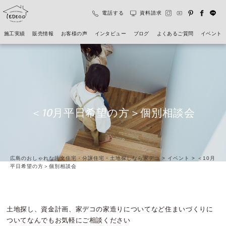
電話する
資料請求
施工実績
販売情報
お客様の声
インタビュー
ブログ
よくあるご質問
イベント
＜10月平日希望の方＞個別相談会
広島のおしゃれな注文住宅・分譲住宅・土地探しなら家デコ
>
イベント
>
＜10月
平日希望の方＞個別相談会
土地探し、資金計画、家デコの家造りについてなど住まいづくりに
ついてなんでもお気軽にご相談ください