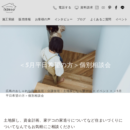
電話する
資料請求
施工実績
販売情報
お客様の声
インタビュー
ブログ
よくあるご質問
イベント
＜5月平日希望の方＞個別相談会
広島のおしゃれな注文住宅・分譲住宅・土地探しなら家デコ
>
イベント
>
＜5月
平日希望の方＞個別相談会
土地探し、資金計画、家デコの家造りについてなど住まいづくりに
ついてなんでもお気軽にご相談ください